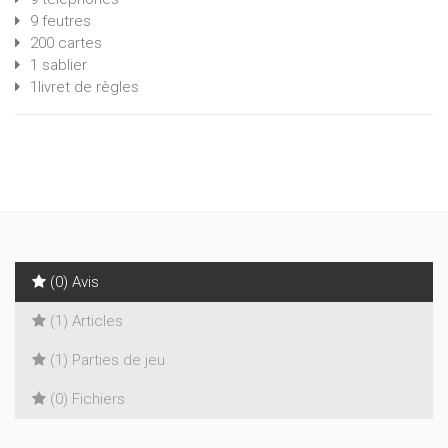
9 feutres
200 cartes
1 sablier
1livret de règles
(0) Avis
(1) Articles
(1) Parties de jeu
(0) Fichiers