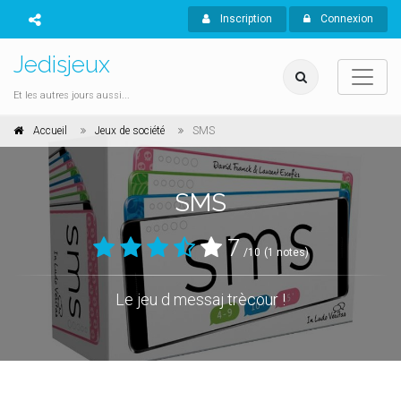
Inscription
Connexion
Jedisjeux
Et les autres jours aussi...
Accueil
Jeux de société
SMS
SMS
7
/10
(1 notes)
Le jeu d messaj trècour !