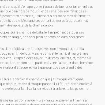
, et sans qu'il s'en aperçoive, j'essaie de tuer prioritairement ses
er que deux fois par tour. Fier de cette idée, elle n'était pas si
s à percer mes défenses, justement à cause de mes défenseurs
ux points de vie. Mes lanciers partent au corps à corps et mes
nnent des appâts, de la chair à canon.
oupes sur le champs de bataille, l'empêchent de jouer ses
nts de magie, de poser plein de petits soldats, facilement
ers, il se décide à une attaque avec son invocateur, qui a la
 troupes en fin de tour. Mais le combat terminé, et malgré mes
attaquer au corps à corps avec un de mes lanciers, et, même s'il
on seul champion de la partie et à venir l'attaquer dans le même
en valeur d'attaque, et voilà que son boss se prend 9 dés
s perdre le dernier, le champion que j'ai invoqué étant quasi
ue si tous les dés d'attaque passe : il lui faudrai donc que les 3
velle pour lui : il va falloir réussir à enlever ts les pv de mon
nt de ses unités comme de murs vivants, et parvenant même à