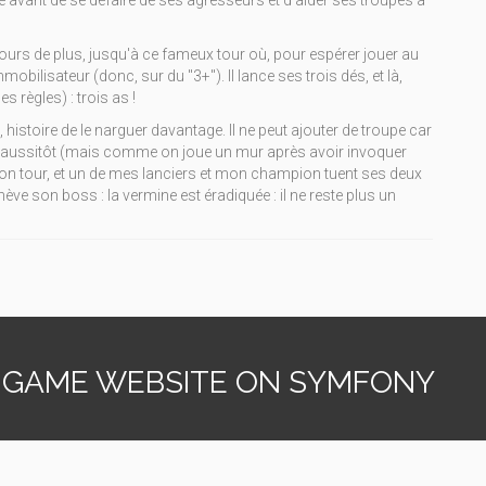
e avant de se défaire de ses agresseurs et d'aider ses troupes à
 tours de plus, jusqu'à ce fameux tour où, pour espérer jouer au
mobilisateur (donc, sur du "3+"). Il lance ses trois dés, et là,
s règles) : trois as !
6, histoire de le narguer davantage. Il ne peut ajouter de troupe car
lacé aussitôt (mais comme on joue un mur après avoir invoquer
e mon tour, et un de mes lanciers et mon champion tuent ses deux
ve son boss : la vermine est éradiquée : il ne reste plus un
 GAME WEBSITE ON SYMFONY