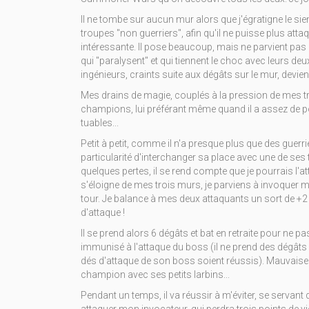
Il ne tombe sur aucun mur alors que j'égratigne le sien
troupes "non guerriers", afin qu'il ne puisse plus attaqu
intéressante. Il pose beaucoup, mais ne parvient pa
qui "paralysent" et qui tiennent le choc avec leurs de
ingénieurs, craints suite aux dégâts sur le mur, devie
Mes drains de magie, couplés à la pression de mes tr
champions, lui préférant même quand il a assez de poi
tuables...
Petit à petit, comme il n'a presque plus que des guerri
particularité d'interchanger sa place avec une de ses
quelques pertes, il se rend compte que je pourrais l'
s'éloigne de mes trois murs, je parviens à invoquer m
tour. Je balance à mes deux attaquants un sort de +2 
d'attaque !
Il se prend alors 6 dégâts et bat en retraite pour ne pa
immunisé à l'attaque du boss (il ne prend des dégâts q
dés d'attaque de son boss soient réussis). Mauvaise nou
champion avec ses petits larbins...
Pendant un temps, il va réussir à m'éviter, se serva