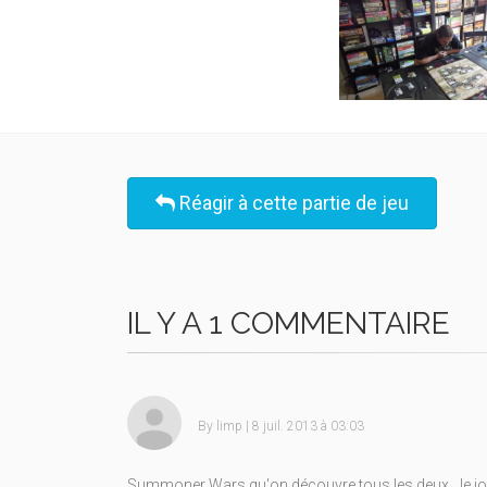
Réagir à cette partie de jeu
IL Y A 1 COMMENTAIRE
By
limp
| 8 juil. 2013 à 03:03
Summoner Wars qu'on découvre tous les deux. Je joue