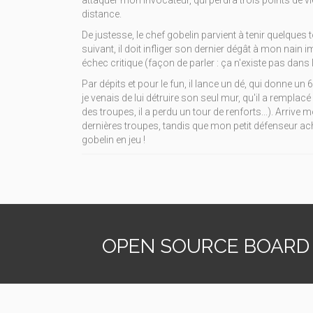
attaquer mon invocateur, qui perdra trois points de vi
distance.
De justesse, le chef gobelin parvient à tenir quelques
suivant, il doit infliger son dernier dégât à mon nain im
échec critique (façon de parler : ça n'existe pas dans le
Par dépits et pour le fun, il lance un dé, qui donne un 
je venais de lui détruire son seul mur, qu'il a remp
des troupes, il a perdu un tour de renforts...). Arriv
dernières troupes, tandis que mon petit défenseur achè
gobelin en jeu !
OPEN SOURCE BOARD