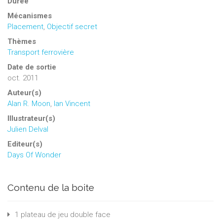
Durée
Mécanismes
Placement
,
Objectif secret
Thèmes
Transport ferrovière
Date de sortie
oct. 2011
Auteur(s)
Alan R. Moon
,
Ian Vincent
Illustrateur(s)
Julien Delval
Editeur(s)
Days Of Wonder
Contenu de la boite
1 plateau de jeu double face