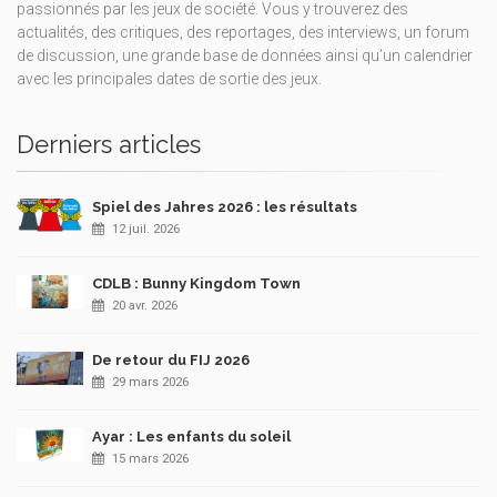
passionnés par les jeux de société. Vous y trouverez des
actualités, des critiques, des reportages, des interviews, un forum
de discussion, une grande base de données ainsi qu’un calendrier
avec les principales dates de sortie des jeux.
Derniers articles
Spiel des Jahres 2026 : les résultats
12 juil. 2026
CDLB : Bunny Kingdom Town
20 avr. 2026
De retour du FIJ 2026
29 mars 2026
Ayar : Les enfants du soleil
15 mars 2026