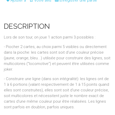
Ajouter à
Votre avis
Enregistrer une partie
DESCRIPTION
Lors de son tour, on joue 1 action parmi 3 possibles :
- Piocher 2 cartes, au choix parmi 5 visibles ou directement
dans la pioche: les cartes sont soit d'une couleur précise
(jaune, orange, bleu...) utilisée pour construire des lignes, soit
multicolores ("locomotive") et peuvent être utilisées comme
joker.
- Construire une ligne (dans son intégralité): les lignes ont de
1 à 6 portions (valant respectivement de 1 à 15 points quand
elles sont construites), elles sont soit d'une couleur précise,
soit multicolores et nécessitent juste le nombre exact de
cartes d'une même couleur pour être réalisées. Les lignes
sont parfois en doublon, parfois uniques.