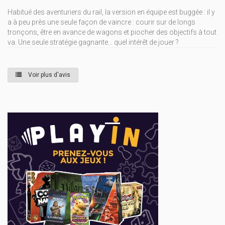
Habitué des aventuriers du rail, la version en équipe est buggée : il y
a à peu près une seule façon de vaincre : courir sur de longs
tronçons, être en avance de wagons et piocher des objectifs à tout
va. Une seule stratégie gagnante... quel intérêt de jouer ?
Voir plus d'avis