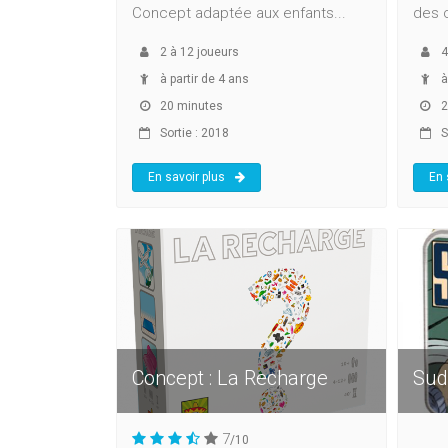
Concept adaptée aux enfants...
des c
2
à
12
joueurs
4
à partir de 4 ans
à
20 minutes
2
Sortie : 2018
So
En savoir plus
En 
Concept : La Recharge
Sud
7
/10