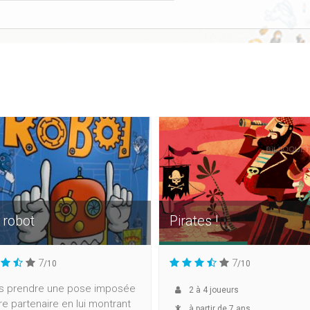
 robot
Pirates !
7
7
/10
/10
es prendre une pose imposée
2
à
4
joueurs
re partenaire en lui montrant
à partir de 7 ans