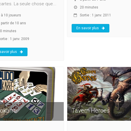
artes. La seule chose que...
20 minutes
à
10
joueurs
Sortie : 1 janv. 2011
 partir de 10 ans
En savoir plus
0 minutes
rtie : 1 janv. 2009
savoir plus
okarré
Tavern Heroes