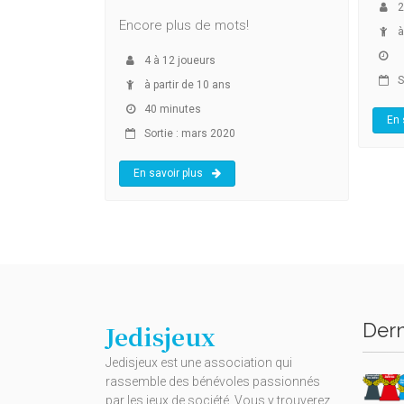
2
Encore plus de mots!
à
4
à
12
joueurs
S
à partir de 10 ans
40 minutes
En 
Sortie : mars 2020
En savoir plus
Dern
Jedisjeux
Jedisjeux est une association qui
rassemble des bénévoles passionnés
par les jeux de société. Vous y trouverez