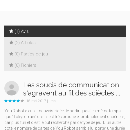
(1) Avis
(2) Articles
(0) Parties de jeu
(0) Fichiers
Les soucis de communication
s'agravent au fil des sciècles ...
| 18 mai 2017 | limp
You Robot a eu la mauvaise idée de sortir quasi en même temps
que "Tokyo Train" qui lui est très proche et probablement supérieur,
car plus fun et c'est le but recherché par ce type de jeu. D'un autre
coté le nombre de cartes de You Robot semble lui porter une durée