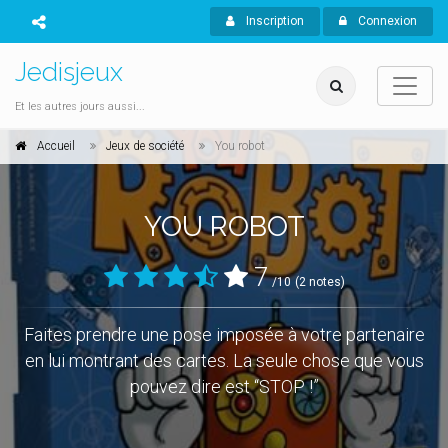
Inscription
Connexion
Jedisjeux
Et les autres jours aussi...
Accueil
Jeux de société
You robot
YOU ROBOT
7
/10
(2 notes)
Faites prendre une pose imposée à votre partenaire
en lui montrant des cartes. La seule chose que vous
pouvez dire est “STOP !”