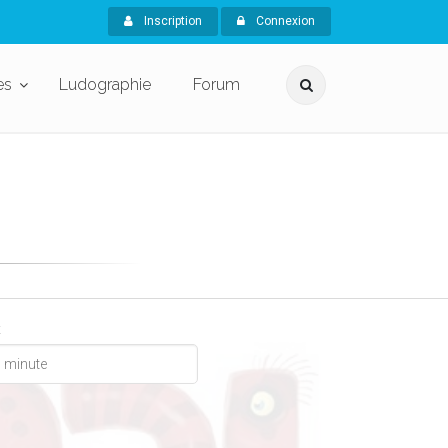
Inscription
Connexion
es
Ludographie
Forum
x