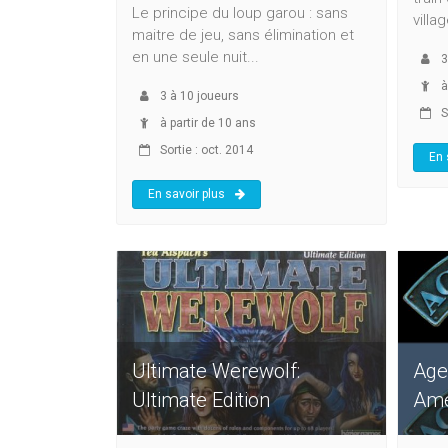
Le principe du loup garou : sans
villa
maitre de jeu, sans élimination et
en une seule nuit...
3
à
3
à
10
joueurs
S
à partir de 10 ans
Sortie : oct. 2014
En 
En savoir plus
Ultimate Werewolf:
Age
Ultimate Edition
Ame