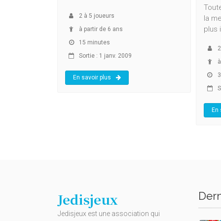
Toute
2
à
5
joueurs
la me
plus 
à partir de 6 ans
15 minutes
2
Sortie : 1 janv. 2009
à
3
En savoir plus
So
En 
Dern
Jedisjeux
Jedisjeux est une association qui