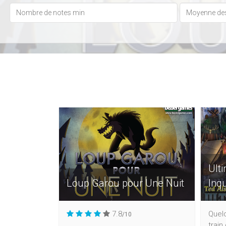
Ult
Loup Garou pour Une Nuit
Inqu
7.8
Quelq
/10
train