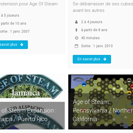
extension pour Age Of Steam
Se débarrasser de ses cube
avant les autres
à
5
joueurs
2
à
4
joueurs
 partir de 10 ans
à partir de 8 ans
rtie : 1 janv. 2007
45 minutes
savoir plus
Sortie : 1 janv. 2010
En savoir plus
Age of Steam:
 of Steam Expansion :
Pennsylvania / Northe
aica / Puerto Rico
California