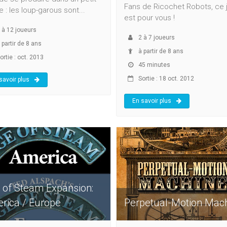
Fans de Ricochet Robots, ce 
ge : les loup-garous sont...
est pour vous !
à
12
joueurs
2
à
7
joueurs
 partir de 8 ans
à partir de 8 ans
ortie : oct. 2013
45 minutes
Sortie : 18 oct. 2012
savoir plus
En savoir plus
 of Steam Expansion:
rica / Europe
Perpetual-Motion Mac