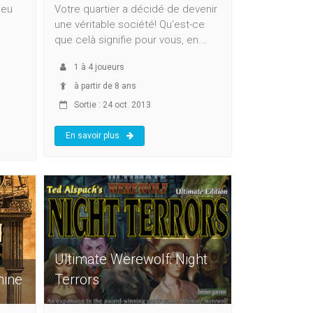
jeu
Votre quartier a décidé de devenir
une véritable société! Qu'est-ce
que celà signifie pour vous, en...
1
à
4
joueurs
à partir de 8 ans
Sortie : 24 oct. 2013
En savoir plus
Ultimate Werewolf: Night
hine
Terrors