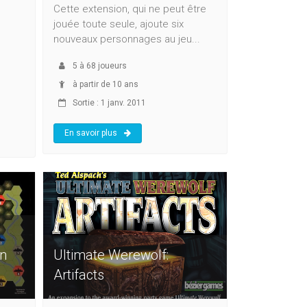
s
Cette extension, qui ne peut être
jouée toute seule, ajoute six
nouveaux personnages au jeu...
5
à
68
joueurs
à partir de 10 ans
Sortie : 1 janv. 2011
En savoir plus
rn
Ultimate Werewolf:
Artifacts