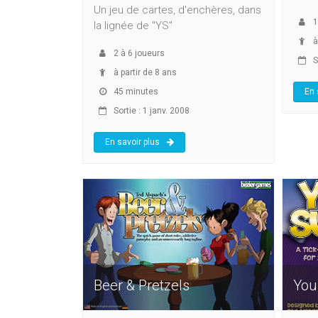
Un jeu de cartes, d'enchères, dans
1
la lignée de "YS"
à
2
à
6
joueurs
So
à partir de 8 ans
45 minutes
En 
Sortie : 1 janv. 2008
En savoir plus
Beer & Pretzels
You