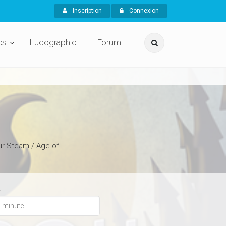
Inscription
Connexion
es
Ludographie
Forum
ur Steam / Age of
x