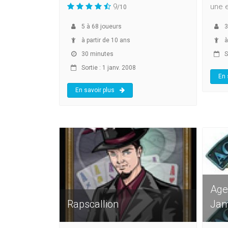
9
une 
/10
5
à
68
joueurs
3
à partir de 10 ans
à
30 minutes
So
Sortie : 1 janv. 2008
En 
En savoir plus
Age
Rapscallion
Jam