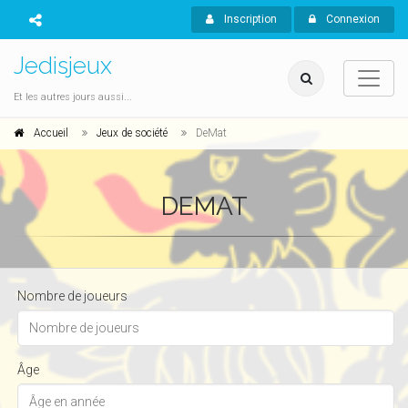
Inscription
Connexion
Jedisjeux
Et les autres jours aussi...
Accueil
Jeux de société
DeMat
DEMAT
Nombre de joueurs
Âge