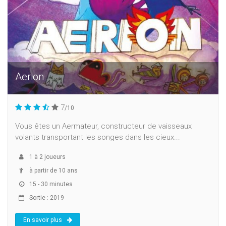
Aerion
7
/10
Vous êtes un Aermateur, constructeur de vaisseaux
volants transportant les songes dans les cieux...
1
à
2
joueurs
à partir de 10 ans
15 - 30 minutes
Sortie : 2019
En savoir plus