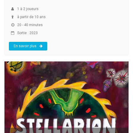
1
à
2
joueurs
à partir de 10 ans
20 - 40 minutes
Sortie : 2023
En savoir plus