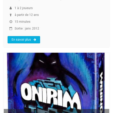
1
à
2
joueurs
à partir de 12 ans
15 minutes
Sortie : janv. 2012
En savoir plus