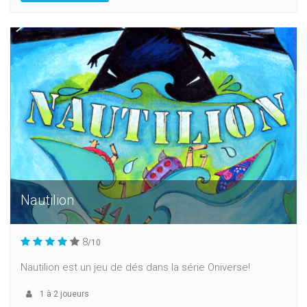
Nautilion
8
/10
Nautilion est un jeu de dés dans la série Oniverse!
1
à
2
joueurs