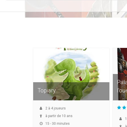
Pal
Topiary
l'ou
2
à
4
joueurs
à partir de 10 ans
1
15 - 30 minutes
à