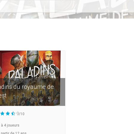
adins du royaume de
est
9
/10
à
4
joueurs
 partir de 12 ans