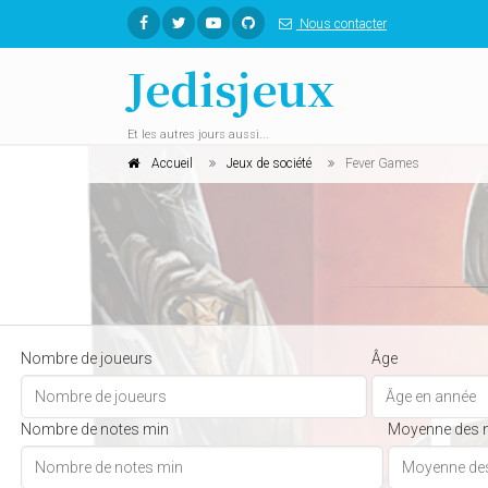
Nous contacter
Jedisjeux
Et les autres jours aussi...
Accueil
Jeux de société
Fever Games
Nombre de joueurs
Âge
Nombre de notes min
Moyenne des 