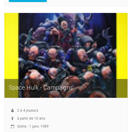
Space Hulk - Campaigns
2
à
4
joueurs
à partir de 10 ans
Sortie : 1 janv. 1989