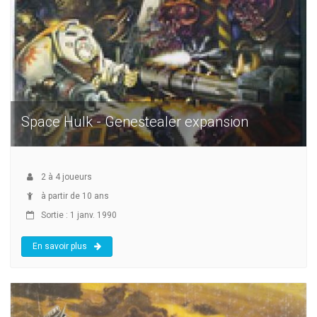
Space Hulk - Genestealer expansion
2
à
4
joueurs
à partir de 10 ans
Sortie : 1 janv. 1990
En savoir plus