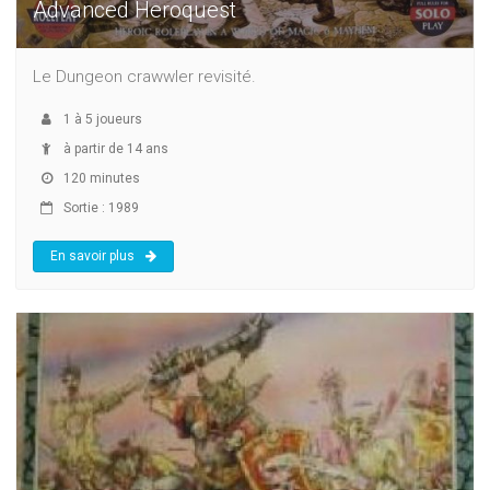
Advanced Heroquest
Le Dungeon crawwler revisité.
1
à
5
joueurs
à partir de 14 ans
120 minutes
Sortie : 1989
En savoir plus