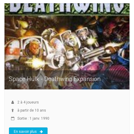
Space Hulk - Deathwing Expansion
2
à
4
joueurs
à partir de 10 ans
Sortie : 1 janv. 1990
En savoir plus