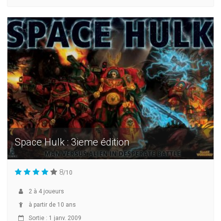
Space Hulk : 3ieme édition
8
/10
2
à
4
joueurs
à partir de 10 ans
Sortie : 1 janv. 2009