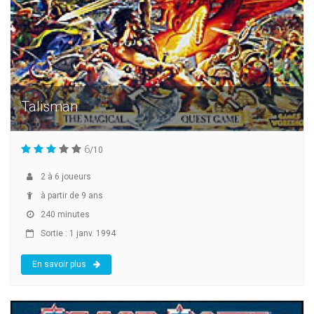
Talisman
6
/10
2
à
6
joueurs
à partir de 9 ans
240 minutes
Sortie : 1 janv. 1994
En savoir plus