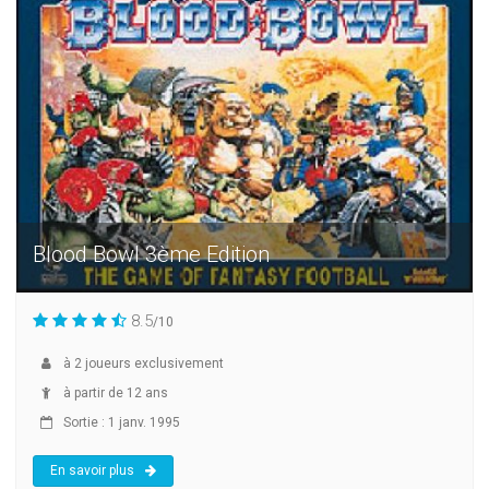
Blood Bowl 3ème Edition
8.5
/10
à
2
joueurs exclusivement
à partir de 12 ans
Sortie : 1 janv. 1995
En savoir plus