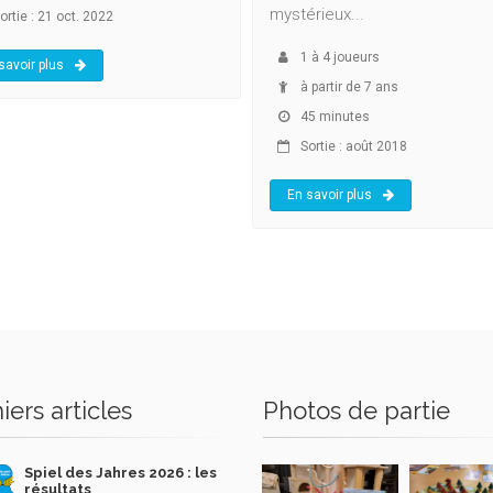
mystérieux...
ortie : 21 oct. 2022
1
à
4
joueurs
savoir plus
à partir de 7 ans
45 minutes
Sortie : août 2018
En savoir plus
iers articles
Photos de partie
Spiel des Jahres 2026 : les
résultats