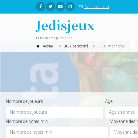
Nous contacter
Jedisjeux
Et les autres jours aussi...
Accueil
Jeux de société
Julia Patschorke
Nombre de joueurs
Âge
Nombre de notes min
Moyenne des 