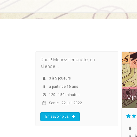
Alice is missing
Chut ! Menez l'enquête, en
silence...
3
à
5
joueurs
à partir de 16 ans
120 - 180 minutes
Min
Sortie : 22 juil. 2022
En savoir plus
1
à