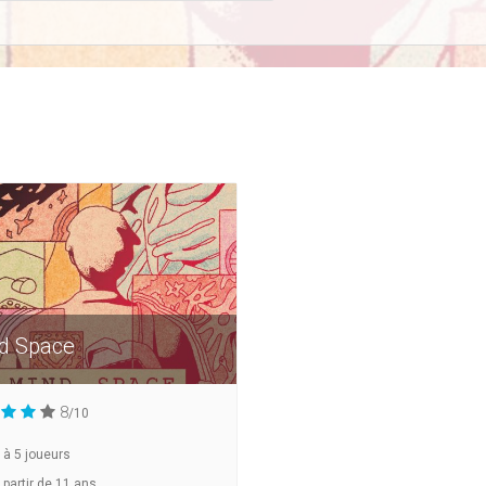
d Space
8
/10
à
5
joueurs
 partir de 11 ans