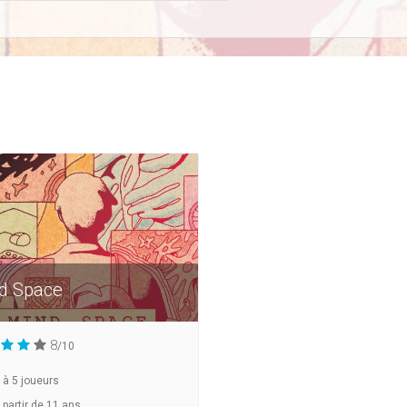
d Space
8
/10
à
5
joueurs
 partir de 11 ans