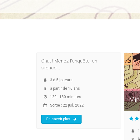
Alice is missing
Chut ! Menez l'enquête, en
silence...
3
à
5
joueurs
à partir de 16 ans
120 - 180 minutes
Min
Sortie : 22 juil. 2022
En savoir plus
1
à