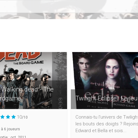
 Walking dead - The
rdgame
Twilight Eclipse : Le jeu
10
Connais-tu l'univers de Twiligh
/10
les bouts des doigts ? Rejoin
à
6
joueurs
Edward et Bella et sois...
ortie : oct. 2011