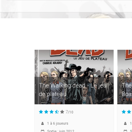
The Walking dead - Le jeu
The
de plateau
Boa
7
/10
1
à
6
joueurs
1
Sortie : juin 2012
S