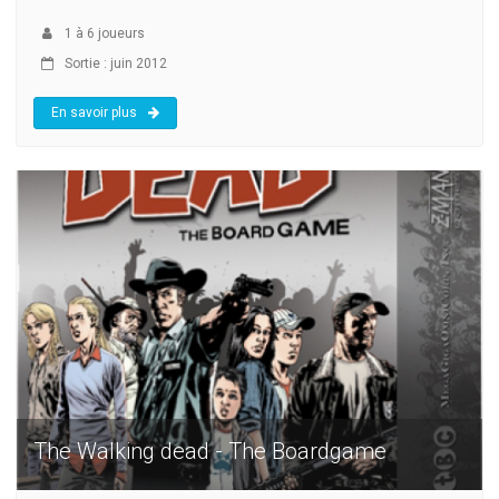
1
à
6
joueurs
Sortie : juin 2012
En savoir plus
The Walking dead - The Boardgame