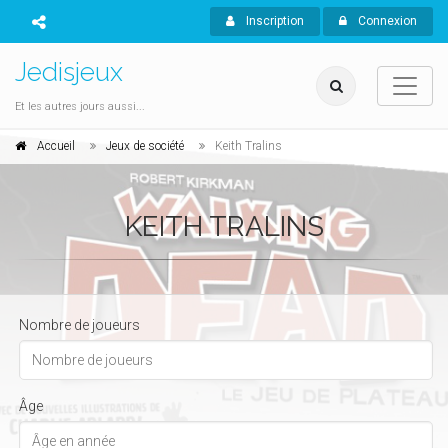
Inscription
Connexion
Jedisjeux
Et les autres jours aussi...
Accueil
Jeux de société
Keith Tralins
KEITH TRALINS
Nombre de joueurs
Âge