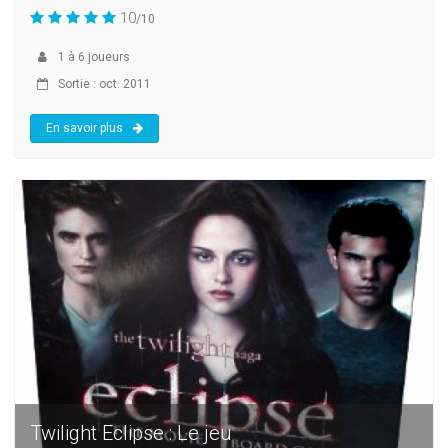
10
/10
1
à
6
joueurs
Sortie : oct. 2011
En savoir plus
Twilight Eclipse : Le jeu