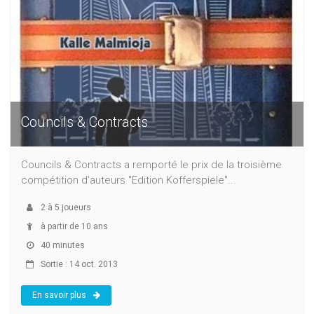
Councils & Contracts
Councils & Contracts a remporté le prix de la troisième
compétition d'auteurs "Edition Kofferspiele"...
2
à
5
joueurs
à partir de 10 ans
40 minutes
Sortie : 14 oct. 2013
En savoir plus