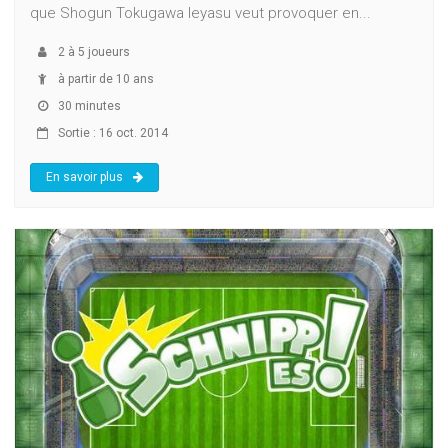
que Shogun Tokugawa Ieyasu veut provoquer en...
2
à
5
joueurs
à partir de 10 ans
30 minutes
Sortie : 16 oct. 2014
En savoir plus