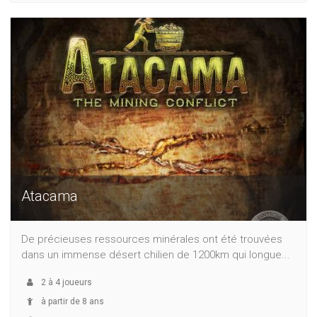
Atacama
De précieuses ressources minérales ont été trouvées
dans un immense désert chilien de 1200km qui longue...
2
à
4
joueurs
à partir de 8 ans