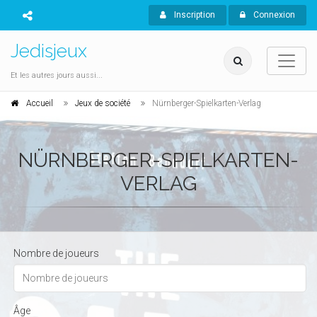
Inscription
Connexion
Jedisjeux
Et les autres jours aussi...
Accueil
Jeux de société
Nürnberger-Spielkarten-Verlag
NÜRNBERGER-SPIELKARTEN-
VERLAG
Nombre de joueurs
Âge