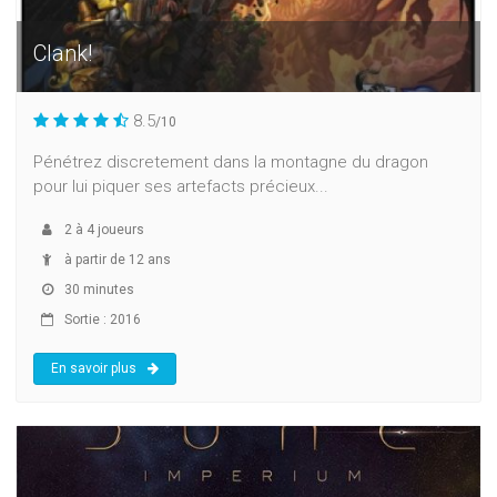
Clank!
8.5
/10
Pénétrez discretement dans la montagne du dragon
pour lui piquer ses artefacts précieux...
2
à
4
joueurs
à partir de 12 ans
30 minutes
Sortie : 2016
En savoir plus