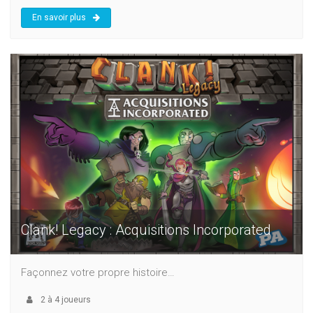
En savoir plus
Clank! Legacy : Acquisitions Incorporated
Façonnez votre propre histoire…
2
à
4
joueurs