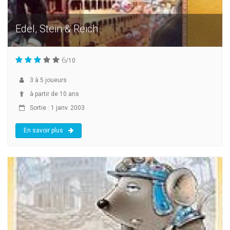
Edel, Stein & Reich
6
/10
3
à
5
joueurs
à partir de 10 ans
Sortie : 1 janv. 2003
En savoir plus