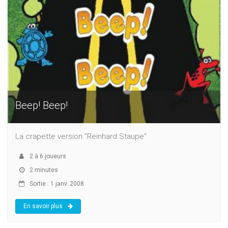
Beep! Beep!
La crapette version "Reinhard Staupe"
2
à
6
joueurs
2 minutes
Sortie : 1 janv. 2008
En savoir plus