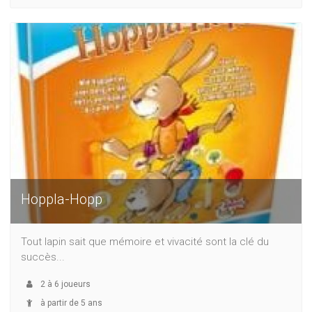
Hoppla-Hopp
Tout lapin sait que mémoire et vivacité sont la clé du
succès...
2
à
6
joueurs
à partir de 5 ans