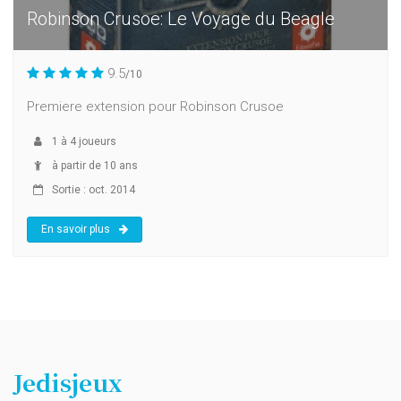
Robinson Crusoe: Le Voyage du Beagle
9.5
/10
Premiere extension pour Robinson Crusoe
1
à
4
joueurs
à partir de 10 ans
Sortie : oct. 2014
En savoir plus
Jedisjeux