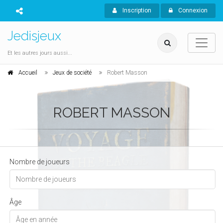
Inscription
Connexion
Jedisjeux
Et les autres jours aussi...
Accueil
Jeux de société
Robert Masson
ROBERT MASSON
Nombre de joueurs
Âge