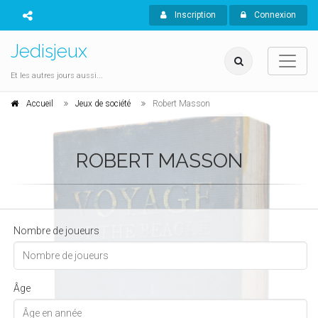
Inscription
Connexion
Jedisjeux
Et les autres jours aussi...
Accueil
Jeux de société
Robert Masson
ROBERT MASSON
Nombre de joueurs
Âge