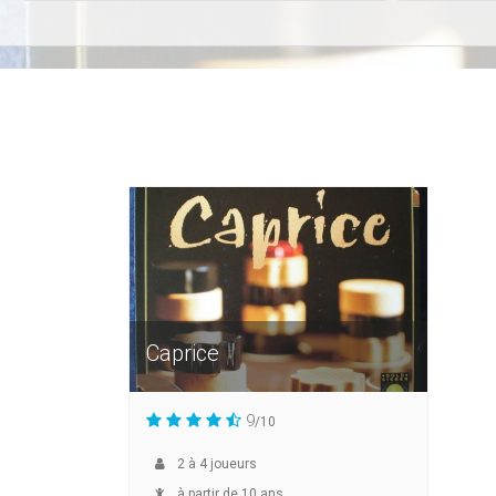
Caprice
9
/10
2
à
4
joueurs
à partir de 10 ans