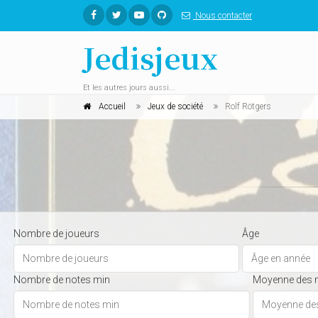
Nous contacter
Jedisjeux
Et les autres jours aussi...
Accueil
Jeux de société
Rolf Rötgers
Nombre de joueurs
Âge
Nombre de notes min
Moyenne des 