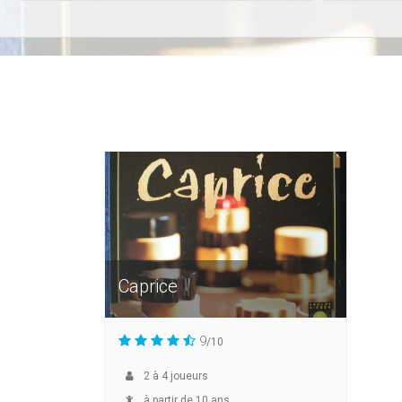
Caprice
9
/10
2
à
4
joueurs
à partir de 10 ans