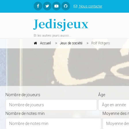
Nous contacter
Jedisjeux
Et les autres jours aussi...
Accueil
Jeux de société
Rolf Rötgers
Nombre de joueurs
Âge
Nombre de notes min
Moyenne des 