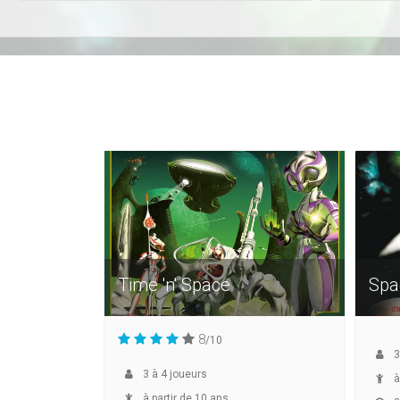
Time 'n' Space
Spa
8
/10
3
3
à
4
joueurs
à
à partir de 10 ans