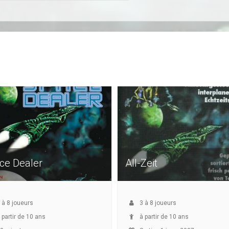
ce Dealer
All-Zeit
à
8
joueurs
3
à
8
joueurs
 partir de 10 ans
à partir de 10 ans