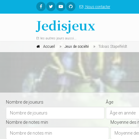
Nous contacter
Jedisjeux
Et les autres jours aussi...
Accueil
Jeux de société
Tobias Stapelfeldt
Nombre de joueurs
Âge
Nombre de notes min
Moyenne des 