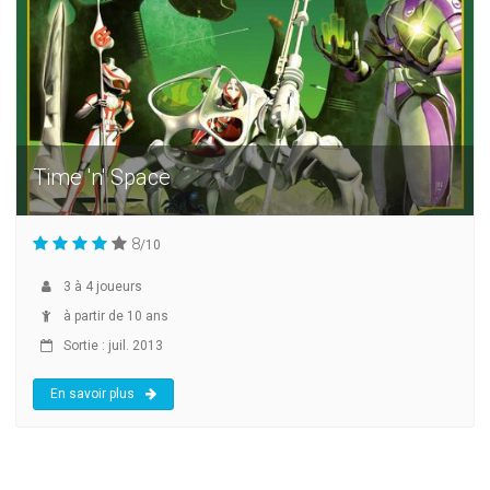
Time 'n' Space
8
/10
3
à
4
joueurs
à partir de 10 ans
Sortie : juil. 2013
En savoir plus