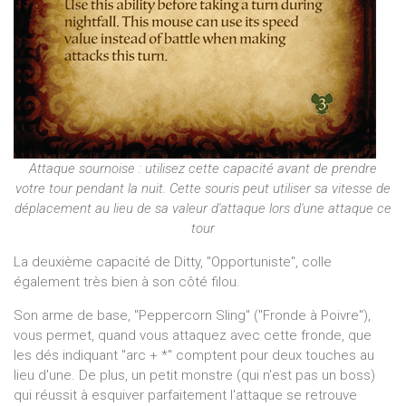
Attaque sournoise : utilisez cette capacité avant de prendre
votre tour pendant la nuit. Cette souris peut utiliser sa vitesse de
déplacement au lieu de sa valeur d'attaque lors d'une attaque ce
tour
La deuxième capacité de Ditty, "Opportuniste", colle
également très bien à son côté filou.
Son arme de base, "Peppercorn Sling" ("Fronde à Poivre"),
vous permet, quand vous attaquez avec cette fronde, que
les dés indiquant "arc + *" comptent pour deux touches au
lieu d'une. De plus, un petit monstre (qui n'est pas un boss)
qui réussit à esquiver parfaitement l'attaque se retrouve