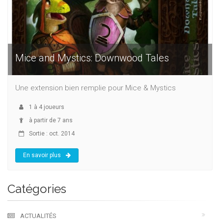
Mice and Mystics: Downwood Tales
Une extension bien remplie pour Mice & Mystics
1
à
4
joueurs
à partir de 7 ans
Sortie : oct. 2014
En savoir plus
Catégories
ACTUALITÉS