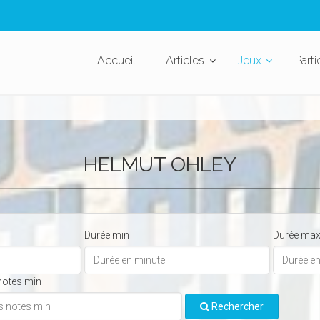
Accueil
Articles
Jeux
Parti
HELMUT OHLEY
Durée min
Durée ma
notes min
Rechercher