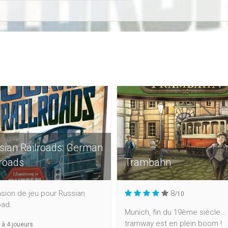
sian Railroads: German
lroads
Trambahn
sion de jeu pour Russian
8
/10
oad.
Munich, fin du 19ème siècle... 
tramway est en plein boom !
à
4
joueurs