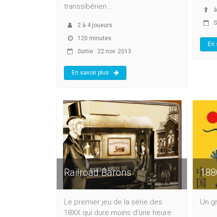
transsibérien...
à
S
2
à
4
joueurs
120 minutes
En 
Sortie : 22 nov. 2013
En savoir plus
Railroad Barons
188
Le premier jeu de la série des
Un gr
18XX qui dure moins d'une heure