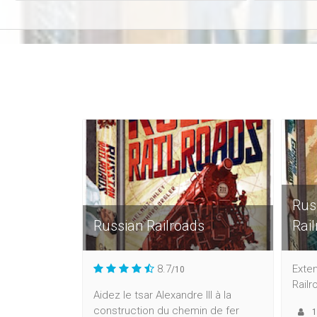
Rus
Russian Railroads
Rai
8.7
Exten
/10
Railr
Aidez le tsar Alexandre III à la
construction du chemin de fer
1