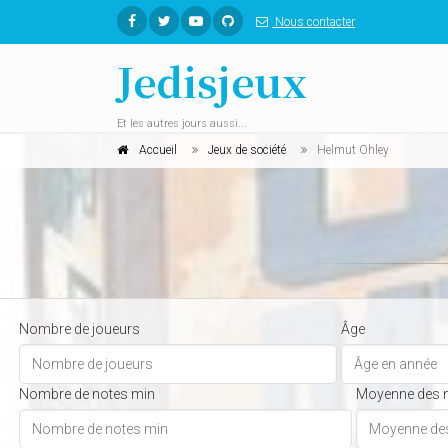
Nous contacter
Jedisjeux
Et les autres jours aussi...
Accueil
Jeux de société
Helmut Ohley
Nombre de joueurs
Âge
Nombre de notes min
Moyenne des 