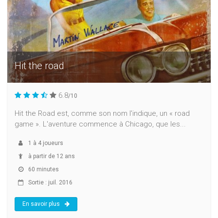
Hit the road
6.8
/10
Hit the Road est, comme son nom l'indique, un « road
game ». L'aventure commence à Chicago, que les...
1
à
4
joueurs
à partir de 12 ans
60 minutes
Sortie : juil. 2016
En savoir plus