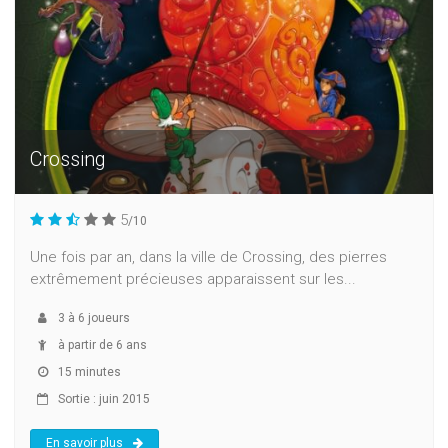
Crossing
5
/10
Une fois par an, dans la ville de Crossing, des pierres
extrêmement précieuses apparaissent sur les...
3
à
6
joueurs
à partir de 6 ans
15 minutes
Sortie : juin 2015
En savoir plus