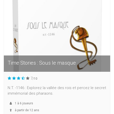
Time Stories : Sous le masque
7
/10
N.T. -1146 : Explorez la vallée des rois et percez le secret
immémorial des pharaons.
1
à
6
joueurs
à partir de 12 ans