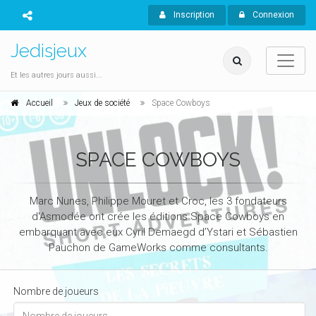
Inscription
Connexion
Jedisjeux
Et les autres jours aussi...
Accueil
Jeux de société
Space Cowboys
SPACE COWBOYS
Marc Nunes, Philippe Mouret et Croc, les 3 fondateurs
d'Asmodée ont crée les éditions Space Cowboys en
embarquant avec eux Cyril Demaegd d’Ystari et Sébastien
Pauchon de GameWorks comme consultants.
Nombre de joueurs