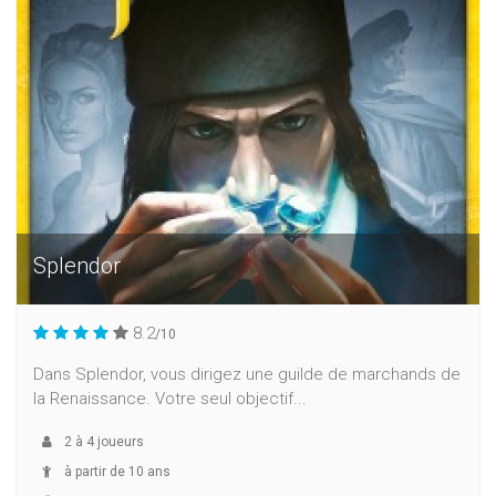
Splendor
8.2
/10
Dans Splendor, vous dirigez une guilde de marchands de
la Renaissance. Votre seul objectif...
2
à
4
joueurs
à partir de 10 ans