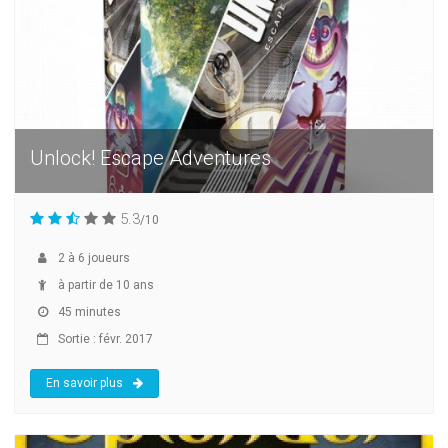
Unlock! Escape Adventures
5.3
/10
2
à
6
joueurs
à partir de 10 ans
45 minutes
Sortie : févr. 2017
En savoir plus