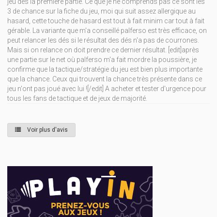
jeu dès la première partie. Ce que je ne comprends pas ce sont les
3 de chance sur la fiche du jeu, moi qui suit assez allergique au
hasard, cette touche de hasard est tout à fait minim car tout à fait
gérable. La variante que m'a conseillé palferso est très efficace, on
peut relancer les dés si le résultat des dés n'a pas de courrones.
Mais si on relance on doit prendre ce dernier résultat. [edit]après
une partie sur le net où palferso m'a fait mordre la poussière, je
confirme que la tactique/stratégie du jeu est bien plus importante
que la chance. Ceux qui trouvent la chance très présente dans ce
jeu n'ont pas joué avec lui ![/edit] A acheter et tester d'urgence pour
tous les fans de tactique et de jeux de majorité.
Voir plus d'avis