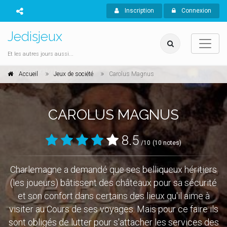
Inscription
Connexion
Jedisjeux
Et les autres jours aussi...
Accueil
Jeux de société
Carolus Magnus
CAROLUS MAGNUS
8.5
/10
(10 notes)
Charlemagne a demandé que ses belliqueux héritiers
(les joueurs) bâtissent des châteaux pour sa sécurité
et son confort dans certains des lieux qu'il aime à
visiter au Cours de ses voyages. Mais pour ce faire ils
sont obligés de lutter pour s'attacher les services des