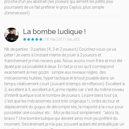
proche d'un jeu abstrait (les joueurs qui aiment les petits jeux
pourraient de ce fait préférer le gros Caylus, plus simple
d'immersion!)
La bombe ludique !
| 18 mai 2017 | loic_425
Nb de parties : 3 parties (4, 3 et 2 joueurs) Couchez-vous ça va
péter ! Je viens à l'instant meme de jouer à 2 joueurs et
franchement je n'en reviens pas. Nous avons mon frère et moi été
épaté par sa jouabilité à deux. En fait je crois qu'il correspond
exactement à mes goûts : simple aux niveaux règles, des
mécanismes huilées, hyper tactique et le tout jouable dans un
temps relativement court (suivant le temps de reflexion). Excellent à
2, excellent à 3, excellent à 4, je me répète car c'est du même niveau
d'intérêt quelque soit le nombre de joueurs. Le pire dans tout ça,
c'est que les mécanismes sont très originaux ! L'ordre du tour et
déplacement du gugus de décompte liée, la majorité à la cour pour
posséder une couleur etc... Moi je dis tout simplement : "alors là,
bravo !" Une bombe ludique qui devient ainsi mon jeu préféré du
moment. Sincèrement je n'ai pas souvent autant été emballé par un