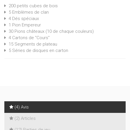
200 petits cubes de bois
5 Emblèmes de clan
4 Dés spéciaux
1 Pion Empereur
30 Pions châteaux (10 de chaque couleurs)
4 Cartons de "Cours"
15 Segments de plateau
5 Séries de disques en carton
(4) Avis
(2) Articles
(12) Parties de jeu