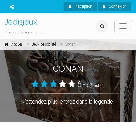
Inscription
Connexion
Jedisjeux
Et les autres jours aussi...
Accueil
Jeux de société
Conan
CONAN
6
/10
(1 notes)
N'attendez plus, entrez dans la légende !