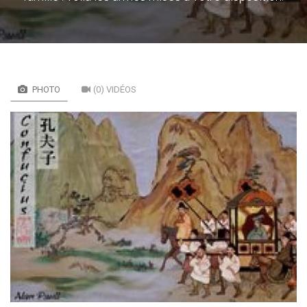
PHOTO
(0) VIDÉOS