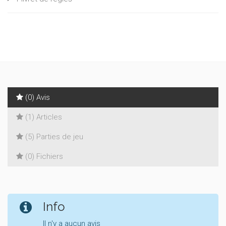
(0) Avis
(1) Articles
(5) Parties de jeu
(0) Fichiers
Info
Il n'y a aucun avis