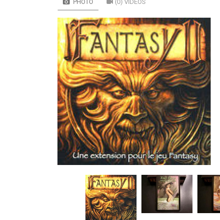
PHOTO
(0) VIDÉOS