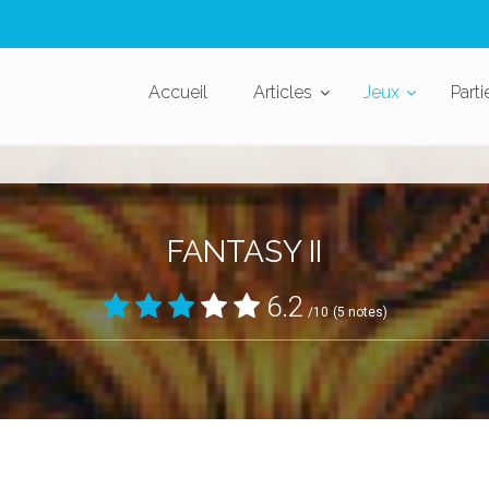
Accueil
Articles
Jeux
Parti
FANTASY II
6.2
/10
(5 notes)