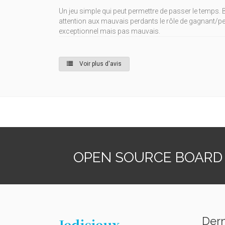
Un jeu simple qui peut permettre de passer le temps. 
attention aux mauvais perdants le rôle de gagnant/per
exceptionnel mais pas mauvais.
Voir plus d'avis
OPEN SOURCE BOARD
Dern
Jedisjeux