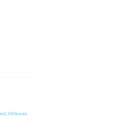
ard
,
Défausse
,