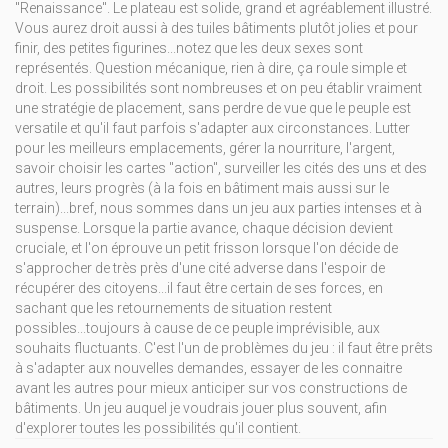
"Renaissance". Le plateau est solide, grand et agréablement illustré.
Vous aurez droit aussi à des tuiles bâtiments plutôt jolies et pour
finir, des petites figurines...notez que les deux sexes sont
représentés. Question mécanique, rien à dire, ça roule simple et
droit. Les possibilités sont nombreuses et on peu établir vraiment
une stratégie de placement, sans perdre de vue que le peuple est
versatile et qu'il faut parfois s'adapter aux circonstances. Lutter
pour les meilleurs emplacements, gérer la nourriture, l'argent,
savoir choisir les cartes "action", surveiller les cités des uns et des
autres, leurs progrès (à la fois en bâtiment mais aussi sur le
terrain)...bref, nous sommes dans un jeu aux parties intenses et à
suspense. Lorsque la partie avance, chaque décision devient
cruciale, et l'on éprouve un petit frisson lorsque l'on décide de
s'approcher de très près d'une cité adverse dans l'espoir de
récupérer des citoyens...il faut être certain de ses forces, en
sachant que les retournements de situation restent
possibles...toujours à cause de ce peuple imprévisible, aux
souhaits fluctuants. C'est l'un de problèmes du jeu : il faut être prêts
à s'adapter aux nouvelles demandes, essayer de les connaitre
avant les autres pour mieux anticiper sur vos constructions de
bâtiments. Un jeu auquel je voudrais jouer plus souvent, afin
d'explorer toutes les possibilités qu'il contient.