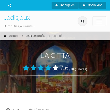
Inscription
Connexion
Jedisjeux
Et les autres jours aussi...
Accueil
Jeux de société
La Città
LA CITTÀ
7.6
/10
(5 notes)
PHOTO
(0) VIDÉOS