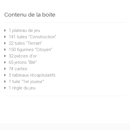
Contenu de la boite
1 plateau de jeu
141 tuiles "Construction"
22 tuiles "Terrain"
150 figurines "Citoyen"
32 pièces d'or
65 jetons "Blé"
74 cartes
5 tableaux récapitulatifs
1 tuile "1er joueur"
1 règle du jeu