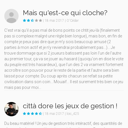
Mais qu'est-ce qui cloche?
| 18 mai 2017 | O'Cédar
C'est vrai qu'il a pas mal de bons points ce chtit jeu-là (finalement
pas si complexe malgré une règle bien longue), mais bon, en fin de
compte je peux pas dire que je m'y sois beaucoup amusé (2
parties à mon actif et je n'y reviendrai probablement pas...)... Je
trouve dommage que si 2 joueurs batissent pas loin l'un de l'autre
au premier tour, ça va se jouer au hasard (quoiqu'on en dise le vote
du peuple est très hasardeux), que l'un des 2 va vraiment fortement
accroître son pouvoir pour le reste de la partie et l'autre sera bien
laissé pour compte. Du coup après chacun se refait sa petite
civilisation dans son coin... Mouaif... Il est surement très bien ce jeu
mais pas pour moi...
città dore les jeux de gestion !
| 18 mai 2017 | loic_425
Du beau matériel ! Un jeu de gestion très intéractif, des quantités de