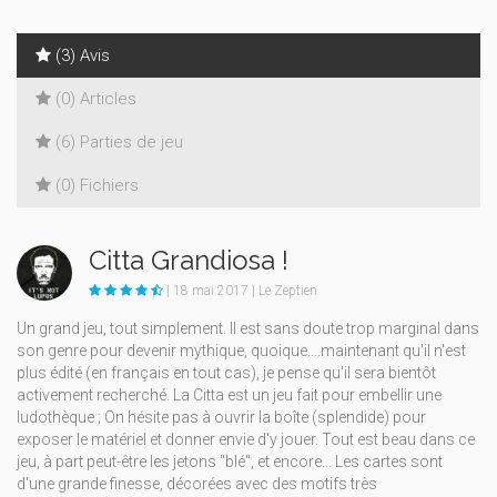
(3) Avis
(0) Articles
(6) Parties de jeu
(0) Fichiers
Citta Grandiosa !
| 18 mai 2017 | Le Zeptien
Un grand jeu, tout simplement. Il est sans doute trop marginal dans
son genre pour devenir mythique, quoique....maintenant qu'il n'est
plus édité (en français en tout cas), je pense qu'il sera bientôt
activement recherché. La Citta est un jeu fait pour embellir une
ludothèque ; On hésite pas à ouvrir la boîte (splendide) pour
exposer le matériel et donner envie d'y jouer. Tout est beau dans ce
jeu, à part peut-être les jetons "blé", et encore... Les cartes sont
d'une grande finesse, décorées avec des motifs très