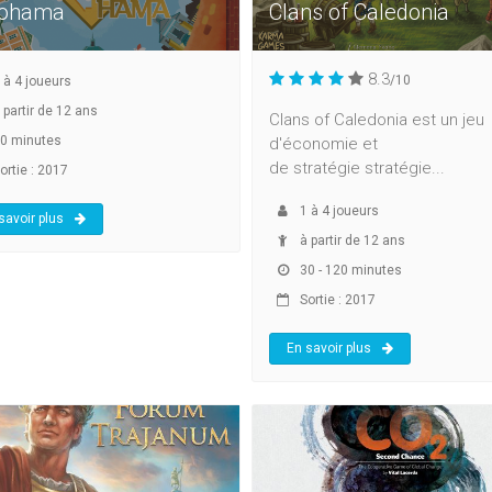
ohama
Clans of Caledonia
8.3
/10
à
4
joueurs
 partir de 12 ans
Clans of Caledonia est un jeu
0 minutes
d'économie et
de stratégie stratégie...
ortie : 2017
1
à
4
joueurs
savoir plus
à partir de 12 ans
30 - 120 minutes
Sortie : 2017
En savoir plus