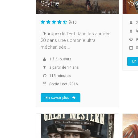
Scythe
Yok
9
/10
2
à
L'Europe de l'Est dans les années
9
20 dans une uchronie ultra
méchanisée...
S
1
à
5
joueurs
En 
à partir de 14 ans
115 minutes
Sortie : oct. 2016
En savoir plus