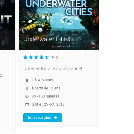
Underwater Cities
9
/10
Créer votre ville sous-marine!
...
1
à
4
joueurs
à partir de 12 ans
80 - 150 minutes
Sortie : 25 oct. 2018
En savoir plus