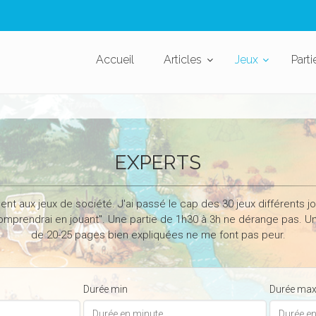
Accueil
Articles
Jeux
Parti
EXPERTS
ent aux jeux de société. J'ai passé le cap des 30 jeux différents jo
comprendrai en jouant". Une partie de 1h30 à 3h ne dérange pas. Une
de 20-25 pages bien expliquées ne me font pas peur.
Durée min
Durée ma