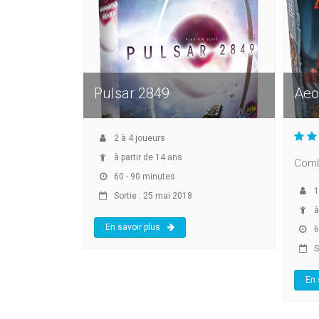
Pulsar 2849
Aeo
2
à
4
joueurs
à partir de 14 ans
Comb
60 - 90 minutes
1
Sortie : 25 mai 2018
à
En savoir plus
6
S
En 