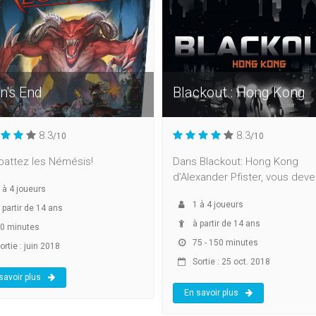
n's End
Blackout : Hong Kong
8.3
8.3
/10
/10
attez les Némésis!
Dans Blackout: Hong Kong
d'Alexander Pfister, vous devez
à
4
joueurs
1
à
4
joueurs
 partir de 14 ans
à partir de 14 ans
0 minutes
75 - 150 minutes
ortie : juin 2018
Sortie : 25 oct. 2018
savoir plus
En savoir plus