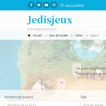
Nous contacter
Jedisjeux
Et les autres jours aussi...
Accueil
Jeux de société
Cibles
Experts
Je joue régulièrem
"Vas-y on joue, je 
Nombre de joueurs
Âge