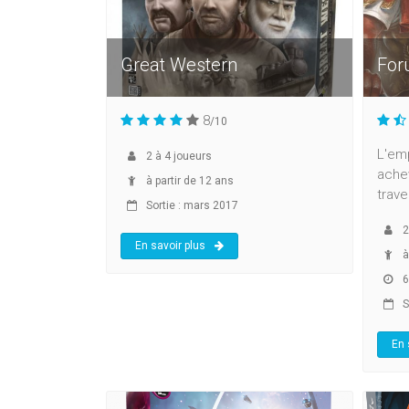
Great Western
For
8
/10
L'emp
2
à
4
joueurs
ache
à partir de 12 ans
trave
Sortie : mars 2017
2
En savoir plus
à
6
S
En 