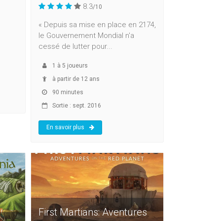
8.3
/10
« Depuis sa mise en place en 2174,
le Gouvernement Mondial n'a
cessé de lutter pour...
1
à
5
joueurs
à partir de 12 ans
90 minutes
Sortie : sept. 2016
En savoir plus
First Martians: Aventures