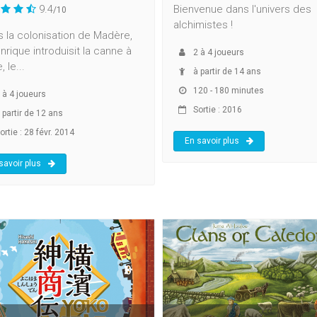
9.4
Bienvenue dans l'univers des
/10
alchimistes !
 la colonisation de Madère,
nrique introduisit la canne à
2
à
4
joueurs
 le...
à partir de 14 ans
120 - 180 minutes
à
4
joueurs
Sortie : 2016
 partir de 12 ans
rtie : 28 févr. 2014
En savoir plus
savoir plus