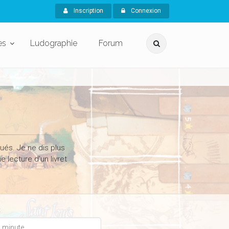
Inscription
Connexion
es
Ludographie
Forum
ués. Je ne dis plus
 lecture d'un livret
x