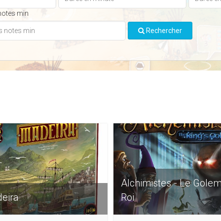
notes min
Rechercher
Alchimistes - Le Gole
eira
Roi