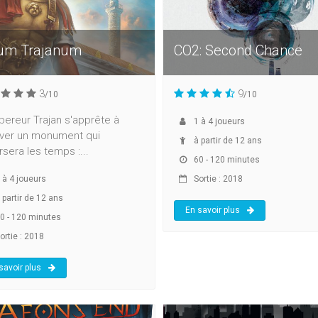
um Trajanum
CO2: Second Chance
3
9
/10
/10
ereur Trajan s'apprête à
1
à
4
joueurs
ver un monument qui
à partir de 12 ans
rsera les temps :...
60 - 120 minutes
à
4
joueurs
Sortie : 2018
 partir de 12 ans
En savoir plus
0 - 120 minutes
ortie : 2018
savoir plus