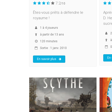
7.2
/10
Êtes-vous prêts à défendre le
Après
royaume !
D. He
sucre,
1
à
4
joueurs
2
à partir de 13 ans
à
120 minutes
So
Sortie : 1 janv. 2010
En 
En savoir plus