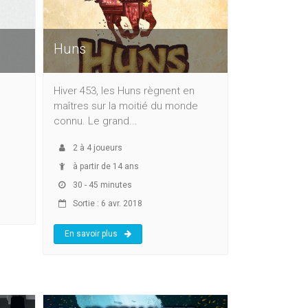
Huns
Hiver 453, les Huns règnent en
maîtres sur la moitié du monde
connu. Le grand...
2
à
4
joueurs
à partir de 14 ans
30 - 45 minutes
Sortie : 6 avr. 2018
En savoir plus