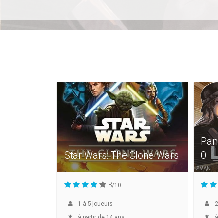
Pan
Star Wars: The Clone Wars
0
8
/10
1
à
5
joueurs
2
à partir de 14 ans
à