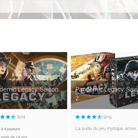
demic Legacy: Saison
Pandemic Legacy: Sai
2
9
9
/10
/10
La suite du jeu mytique arrive..
à
4
joueurs
 partir de 14 ans