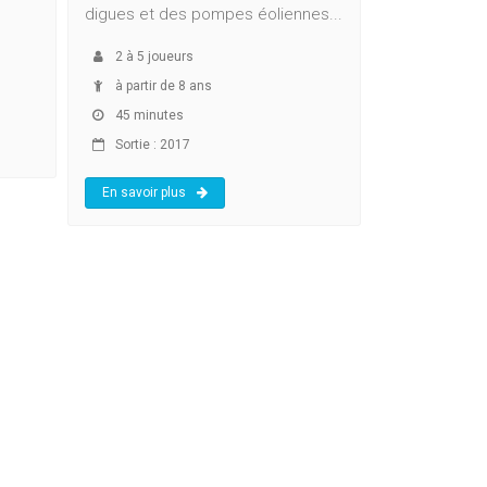
digues et des pompes éoliennes...
2
à
5
joueurs
à partir de 8 ans
45 minutes
Sortie : 2017
En savoir plus