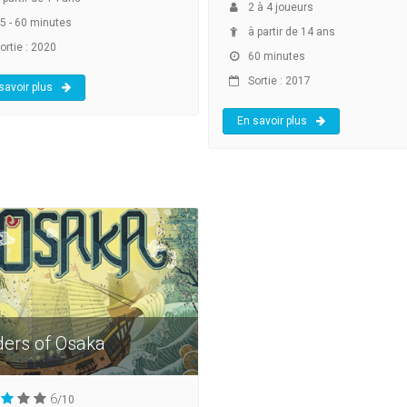
2
à
4
joueurs
5 - 60 minutes
à partir de 14 ans
ortie : 2020
60 minutes
Sortie : 2017
savoir plus
En savoir plus
ders of Osaka
6
/10