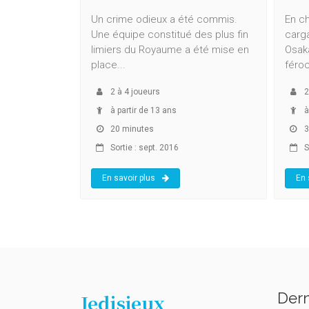
Un crime odieux a été commis.
En c
Une équipe constitué des plus fin
carga
limiers du Royaume a été mise en
Osaka
place...
féroc
2
à
4
joueurs
2
à partir de 13 ans
à
20 minutes
3
Sortie : sept. 2016
S
En savoir plus
En 
Dern
Jedisjeux