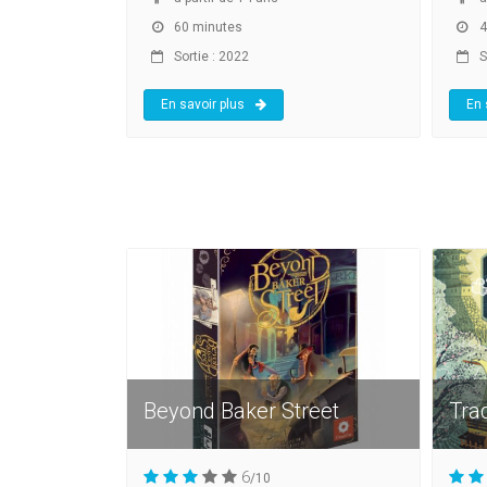
60 minutes
4
Sortie : 2022
S
En savoir plus
En 
Beyond Baker Street
Tra
6
/10