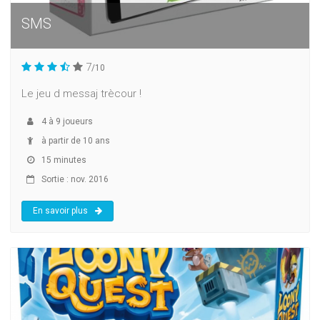
SMS
7
/10
Le jeu d messaj trècour !
4
à
9
joueurs
à partir de 10 ans
15 minutes
Sortie : nov. 2016
En savoir plus