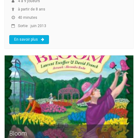
4
à
9
joueurs
à partir de 8 ans
40 minutes
Sortie : juin 2013
En savoir plus
Bloom