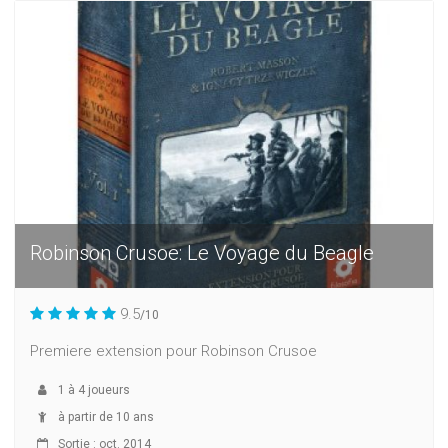
Robinson Crusoe: Le Voyage du Beagle
9.5
/10
Premiere extension pour Robinson Crusoe
1
à
4
joueurs
à partir de 10 ans
Sortie : oct. 2014