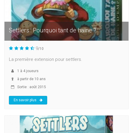
Settlers : Pourquoi tant de haine ?
9
/10
La première extension pour settlers.
1
à
4
joueurs
à partir de 10 ans
Sortie : août 2015
En savoir plus