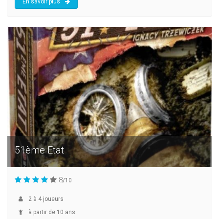
En savoir plus
51ème Etat
8
/10
2
à
4
joueurs
à partir de 10 ans