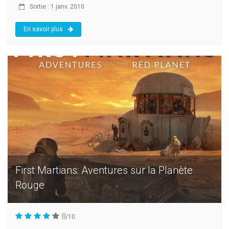
Sortie : 1 janv. 2010
En savoir plus
First Martians: Aventures sur la Planète
Rouge
8
/10