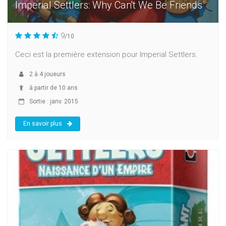
Imperial Settlers: Why Can't We Be Friends
9
/10
Ceci est la première extension pour Imperial Settlers.
2
à
4
joueurs
à partir de 10 ans
Sortie : janv. 2015
En savoir plus