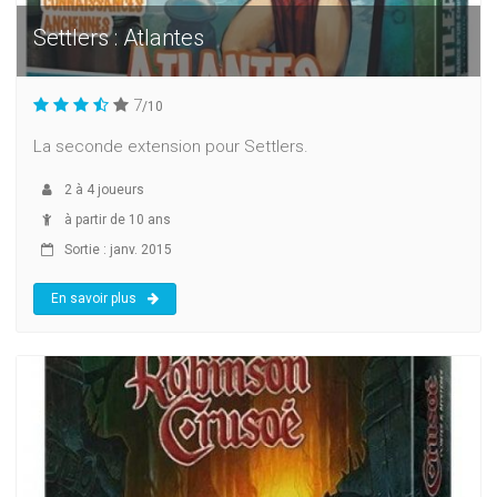
Settlers : Atlantes
7
/10
La seconde extension pour Settlers.
2
à
4
joueurs
à partir de 10 ans
Sortie : janv. 2015
En savoir plus