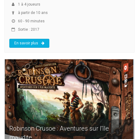
1
à
4
joueurs
à partir de 10 ans
60 - 90 minutes
Sortie : 2017
En savoir plus
Robinson Crusoe : Aventures sur l'île
maudite