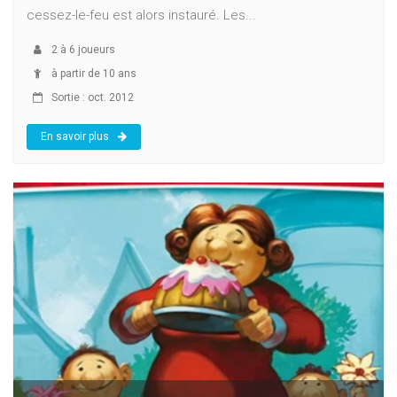
cessez-le-feu est alors instauré. Les...
2
à
6
joueurs
à partir de 10 ans
Sortie : oct. 2012
En savoir plus