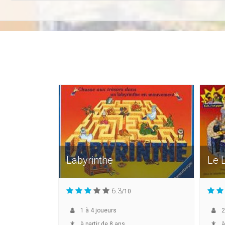
Labyrinthe
Le 
6.3
/10
1
à
4
joueurs
2
à partir de 8 ans
à