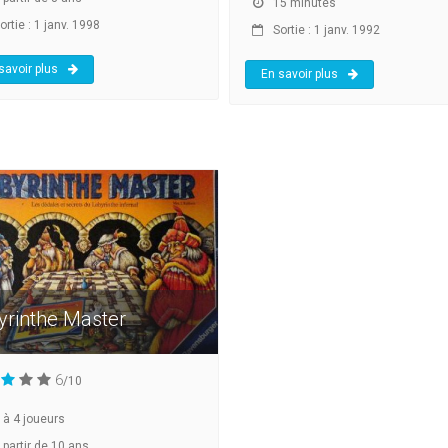
15 minutes
rtie : 1 janv. 1998
Sortie : 1 janv. 1992
savoir plus
En savoir plus
yrinthe Master
6
/10
à
4
joueurs
 partir de 10 ans