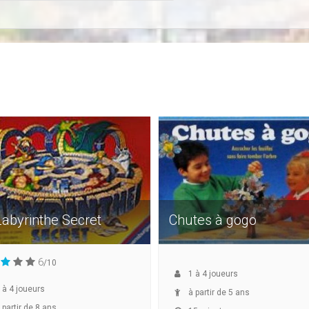
Labyrinthe Secret
Chutes à gogo
6
/10
1
à
4
joueurs
à
4
joueurs
à partir de 5 ans
 partir de 8 ans