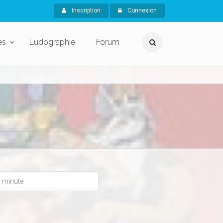
Inscription
Connexion
es
Ludographie
Forum
x