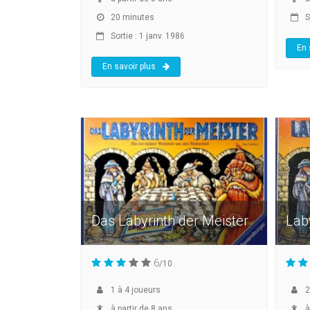
20 minutes
So
Sortie : 1 janv. 1986
En 
En savoir plus
Das Labyrinth der Meister
Lab
6
/10
1
à
4
joueurs
2
à partir de 8 ans
à