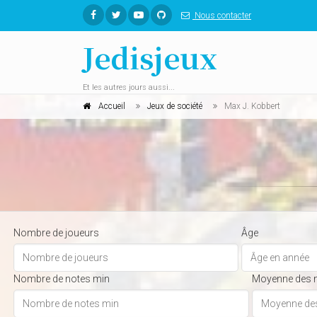
Nous contacter
Jedisjeux
Et les autres jours aussi...
Accueil
Jeux de société
Max J. Kobbert
Nombre de joueurs
Âge
Nombre de notes min
Moyenne des 