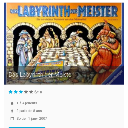
Das Labyrinth der Meister
6
/10
1
à
4
joueurs
à partir de 8 ans
Sortie : 1 janv. 2007