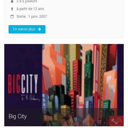
2
à
5
joueurs
à partir de 12 ans
Sortie : 1 janv. 2007
En savoir plus
Big City