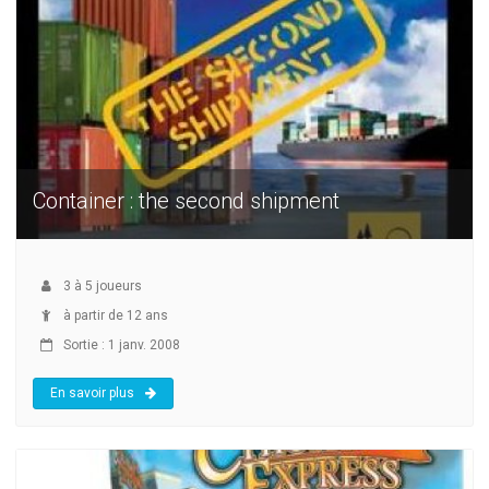
Container : the second shipment
3
à
5
joueurs
à partir de 12 ans
Sortie : 1 janv. 2008
En savoir plus