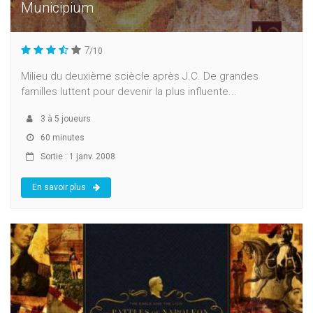
Municipium
7
/10
Milieu du deuxième sciècle après J.C. De grandes
familles luttent pour devenir la plus influente...
3
à
5
joueurs
60 minutes
Sortie : 1 janv. 2008
En savoir plus