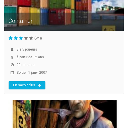
Container
6
/10
3
à
5
joueurs
à partir de 12 ans
90 minutes
Sortie : 1 janv. 2007
En savoir plus