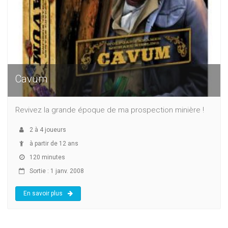
Cavum
Revivez la grande époque de ma prospection minière !
2
à
4
joueurs
à partir de 12 ans
120 minutes
Sortie : 1 janv. 2008
En savoir plus