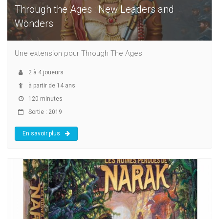
Through the Ages : New Leaders and
Wonders
Une extension pour Through The Ages
2
à
4
joueurs
à partir de 14 ans
120 minutes
Sortie : 2019
En savoir plus