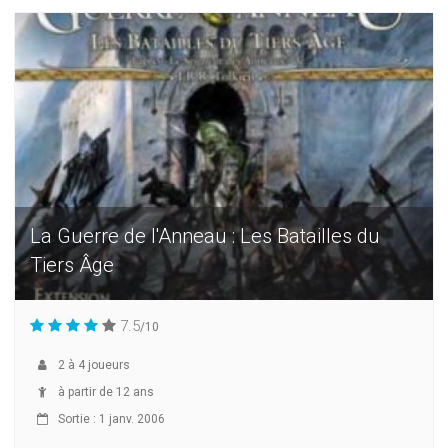
La Guerre de l'Anneau : Les Batailles du
Tiers Âge
7.5
/10
2
à
4
joueurs
à partir de 12 ans
Sortie : 1 janv. 2006