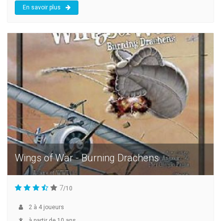
En savoir plus
Wings of War - Burning Drachens
7
/10
2
à
4
joueurs
à partir de 10 ans