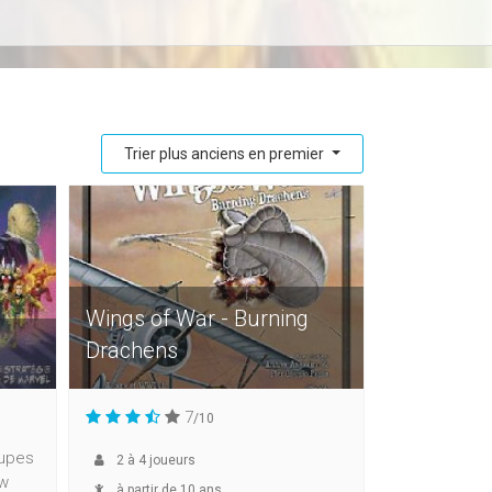
Trier plus anciens en premier
Wings of War - Burning
Drachens
7
/10
oupes
2
à
4
joueurs
ew
à partir de 10 ans