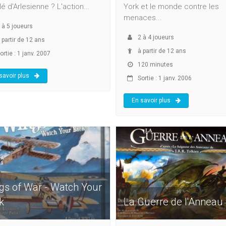
lé d'Arlesienne ? L'action...
York et le monde contre les
menaces...
à
5
joueurs
2
à
4
joueurs
 partir de 12 ans
à partir de 12 ans
rtie : 1 janv. 2007
120 minutes
savoir plus
Sortie : 1 janv. 2006
En savoir plus
gs of War - Watch Your
k
La Guerre de l'Anneau