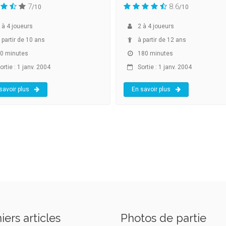
7
8.6
/10
/10
à
4
joueurs
2
à
4
joueurs
 partir de 10 ans
à partir de 12 ans
0 minutes
180 minutes
rtie : 1 janv. 2004
Sortie : 1 janv. 2004
savoir plus
En savoir plus
iers articles
Photos de partie