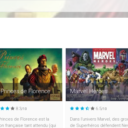
 Princes de Florence
Marvel Heroes
8.3
6.5
/10
/10
rinces de Florence est la
Dans l'univers Marvel, des gr
on française tant attendu (qui
de Superhéros défendent N