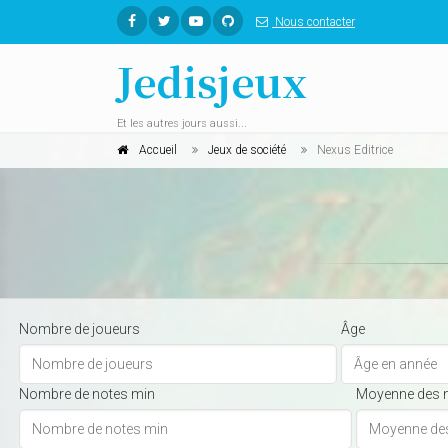
Nous contacter
Jedisjeux
Et les autres jours aussi...
Accueil
Jeux de société
Nexus Editrice
Nombre de joueurs
Âge
Nombre de notes min
Moyenne des 