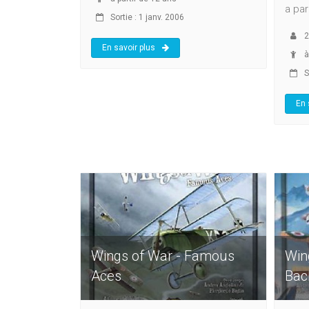
a par
Sortie : 1 janv. 2006
2
En savoir plus
à
So
En 
Wings of War - Famous
Win
Aces
Bac