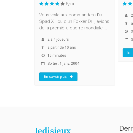
8
/10
Vous voila aux commandes d'un
2
Spad XIII ou d'un Fokker Dr I, avions
à
de la première guerre mondiale,...
3
2
à
4
joueurs
So
à partir de 10 ans
En 
15 minutes
Sortie : 1 janv. 2004
En savoir plus
Dern
Jedisjeux