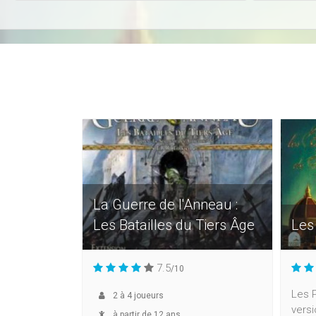
La Guerre de l'Anneau :
Les Batailles du Tiers Âge
Les
7.5
/10
Les P
2
à
4
joueurs
versi
à partir de 12 ans