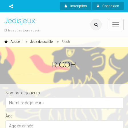
Inscription
Connexion
Jedisjeux
Et les autres jours aussi...
Accueil
Jeux de société
Ricoh
RICOH
Nombre de joueurs
Âge