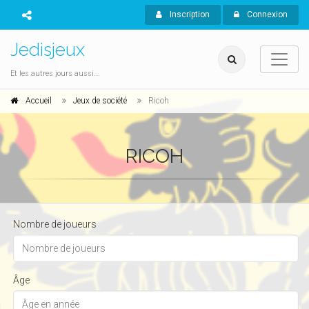
Inscription
Connexion
Jedisjeux
Et les autres jours aussi...
Accueil
Jeux de société
Ricoh
RICOH
Nombre de joueurs
Âge