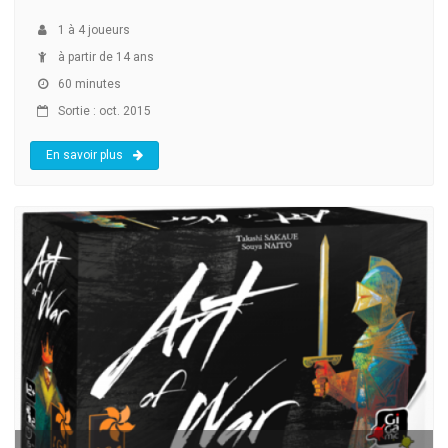
1
à
4
joueurs
à partir de 14 ans
60 minutes
Sortie : oct. 2015
En savoir plus