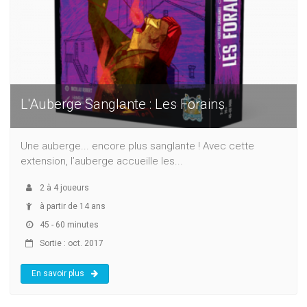
L'Auberge Sanglante : Les Forains
Une auberge... encore plus sanglante ! Avec cette
extension, l’auberge accueille les...
2
à
4
joueurs
à partir de 14 ans
45 - 60 minutes
Sortie : oct. 2017
En savoir plus