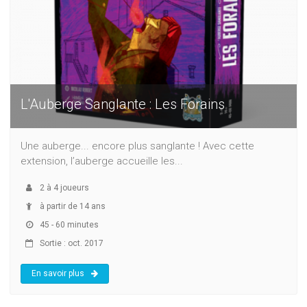
L'Auberge Sanglante : Les Forains
Une auberge... encore plus sanglante ! Avec cette
extension, l’auberge accueille les...
2
à
4
joueurs
à partir de 14 ans
45 - 60 minutes
Sortie : oct. 2017
En savoir plus