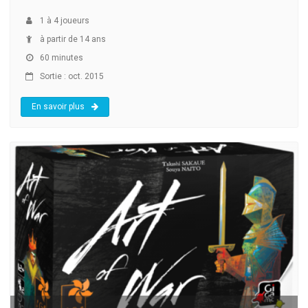
1
à
4
joueurs
à partir de 14 ans
60 minutes
Sortie : oct. 2015
En savoir plus