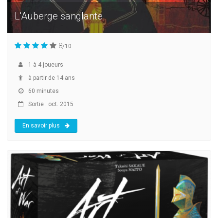
L'Auberge sanglante
8
/10
1
à
4
joueurs
à partir de 14 ans
60 minutes
Sortie : oct. 2015
En savoir plus