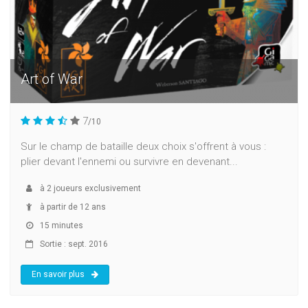
Art of War
7
/10
Sur le champ de bataille deux choix s'offrent à vous :
plier devant l'ennemi ou survivre en devenant...
à
2
joueurs exclusivement
à partir de 12 ans
15 minutes
Sortie : sept. 2016
En savoir plus